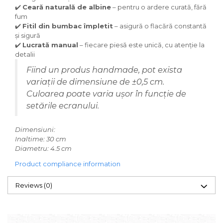
✔️
Ceară naturală de albine
– pentru o ardere curată, fără
fum
✔️
Fitil din bumbac împletit
– asigură o flacără constantă
și sigură
✔️
Lucrată manual
– fiecare piesă este unică, cu atenție la
detalii
Fiind un produs handmade, pot exista
variații de dimensiune de ±0,5 cm.
Culoarea poate varia ușor în funcție de
setările ecranului.
Dimensiuni:
Inaltime: 30 cm
Diametru: 4.5 cm
Product compliance information
Reviews
(0)