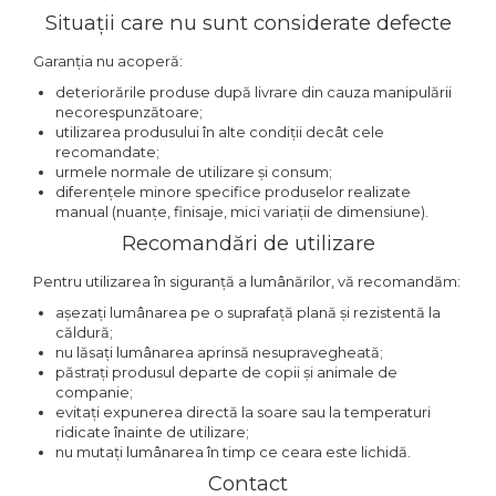
Situații care nu sunt considerate defecte
Garanția nu acoperă:
deteriorările produse după livrare din cauza manipulării
necorespunzătoare;
utilizarea produsului în alte condiții decât cele
recomandate;
urmele normale de utilizare și consum;
diferențele minore specifice produselor realizate
manual (nuanțe, finisaje, mici variații de dimensiune).
Recomandări de utilizare
Pentru utilizarea în siguranță a lumânărilor, vă recomandăm:
așezați lumânarea pe o suprafață plană și rezistentă la
căldură;
nu lăsați lumânarea aprinsă nesupravegheată;
păstrați produsul departe de copii și animale de
companie;
evitați expunerea directă la soare sau la temperaturi
ridicate înainte de utilizare;
nu mutați lumânarea în timp ce ceara este lichidă.
Contact