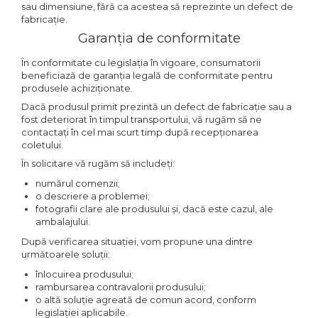
sau dimensiune, fără ca acestea să reprezinte un defect de
fabricație.
Garanția de conformitate
În conformitate cu legislația în vigoare, consumatorii
beneficiază de garanția legală de conformitate pentru
produsele achiziționate.
Dacă produsul primit prezintă un defect de fabricație sau a
fost deteriorat în timpul transportului, vă rugăm să ne
contactați în cel mai scurt timp după recepționarea
coletului.
În solicitare vă rugăm să includeți:
numărul comenzii;
o descriere a problemei;
fotografii clare ale produsului și, dacă este cazul, ale
ambalajului.
După verificarea situației, vom propune una dintre
următoarele soluții:
înlocuirea produsului;
rambursarea contravalorii produsului;
o altă soluție agreată de comun acord, conform
legislației aplicabile.