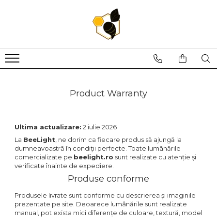
Lumanari din fagure
Lumanari turnate
Lumanari fagure design
Lumanari din fagure 40x6
Lumanari drepte
Lumanari din fagure 10x4.5
Lumanari din fagure 40x5.5
Lumanari canelate
Lumanari din fagure 13x4.5
Lumanari din fagure 40x4.5
Lumanari bubble
Lumanari din fagure pentru
sfesnic
Product Warranty
Lumanari din fagure 35x6
Lumanari din fagure 35x5.5
Lumanari din fagure 35x4.5
Ultima actualizare:
2 iulie 2026
La
BeeLight
, ne dorim ca fiecare produs să ajungă la
Lumanari din fagure 30x6
dumneavoastră în condiții perfecte. Toate lumânările
Lumanari din fagure 30x5.5
comercializate pe
beelight.ro
sunt realizate cu atenție și
verificate înainte de expediere.
Lumanari din fagure 30x4.5
Produse conforme
Produsele livrate sunt conforme cu descrierea și imaginile
prezentate pe site. Deoarece lumânările sunt realizate
manual, pot exista mici diferențe de culoare, textură, model