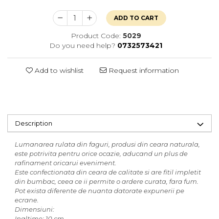
ADD TO CART
Product Code:
5029
Do you need help?
0732573421
Add to wishlist
Request information
Description
Lumanarea rulata din faguri, produsi din ceara naturala,
este potrivita pentru orice ocazie, aducand un plus de
rafinament oricarui eveniment.
Este confectionata din ceara de calitate si are fitil impletit
din bumbac, ceea ce ii permite o ardere curata, fara fum.
Pot exista diferente de nuanta datorate expunerii pe
ecrane.
Dimensiuni:
Inaltime: 10 cm