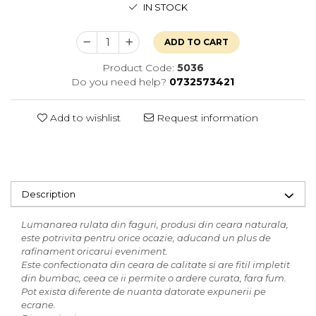
IN STOCK
ADD TO CART
Product Code:
5036
Do you need help?
0732573421
Add to wishlist
Request information
Description
Lumanarea rulata din faguri, produsi din ceara naturala,
este potrivita pentru orice ocazie, aducand un plus de
rafinament oricarui eveniment.
Este confectionata din ceara de calitate si are fitil impletit
din bumbac, ceea ce ii permite o ardere curata, fara fum.
Pot exista diferente de nuanta datorate expunerii pe
ecrane.