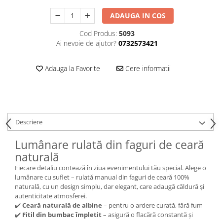
ADAUGA IN COS
Cod Produs:
5093
Ai nevoie de ajutor?
0732573421
Adauga la Favorite
Cere informatii
Descriere
Lumânare rulată din faguri de ceară
naturală
Fiecare detaliu contează în ziua evenimentului tău special. Alege o
lumânare cu suflet – rulată manual din faguri de ceară 100%
naturală, cu un design simplu, dar elegant, care adaugă căldură și
autenticitate atmosferei.
✔️
Ceară naturală de albine
– pentru o ardere curată, fără fum
✔️
Fitil din bumbac împletit
– asigură o flacără constantă și