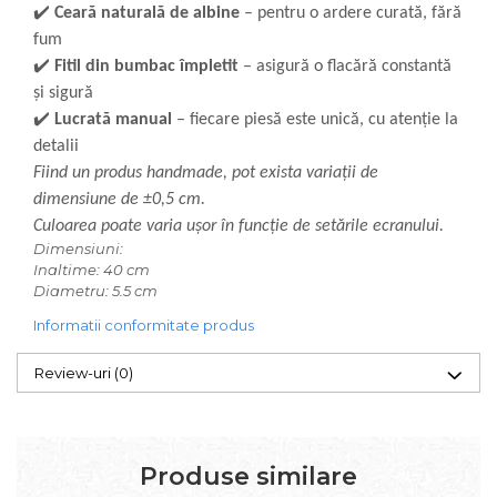
✔️
Ceară naturală de albine
– pentru o ardere curată, fără
fum
✔️
Fitil din bumbac împletit
– asigură o flacără constantă
și sigură
✔️
Lucrată manual
– fiecare piesă este unică, cu atenție la
detalii
Fiind un produs handmade, pot exista variații de
dimensiune de ±0,5 cm.
Culoarea poate varia ușor în funcție de setările ecranului.
Dimensiuni:
Inaltime: 40 cm
Diametru: 5.5 cm
Informatii conformitate produs
Review-uri
(0)
Produse similare