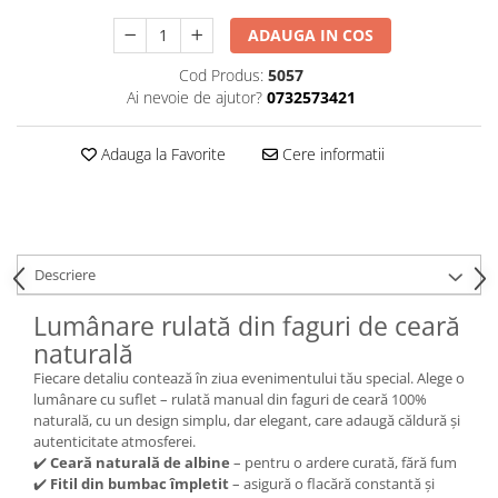
ADAUGA IN COS
Cod Produs:
5057
Ai nevoie de ajutor?
0732573421
Adauga la Favorite
Cere informatii
Descriere
Lumânare rulată din faguri de ceară
naturală
Fiecare detaliu contează în ziua evenimentului tău special. Alege o
lumânare cu suflet – rulată manual din faguri de ceară 100%
naturală, cu un design simplu, dar elegant, care adaugă căldură și
autenticitate atmosferei.
✔️
Ceară naturală de albine
– pentru o ardere curată, fără fum
✔️
Fitil din bumbac împletit
– asigură o flacără constantă și