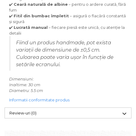
✔️
Ceară naturală de albine
– pentru o ardere curată, fără
fum
✔️
Fitil din bumbac împletit
– asigură o flacără constantă
și sigură
✔️
Lucrată manual
– fiecare piesă este unică, cu atenție la
detalii
Fiind un produs handmade, pot exista
variații de dimensiune de ±0,5 cm.
Culoarea poate varia ușor în funcție de
setările ecranului.
Dimensiuni:
Inaltime: 30 cm
Diametru: 5.5 cm
Informatii conformitate produs
Review-uri
(0)