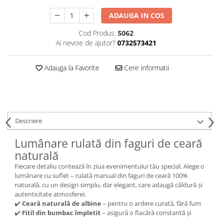
ADAUGA IN COS
Cod Produs:
5062
Ai nevoie de ajutor?
0732573421
Adauga la Favorite
Cere informatii
Descriere
Lumânare rulată din faguri de ceară
naturală
Fiecare detaliu contează în ziua evenimentului tău special. Alege o
lumânare cu suflet – rulată manual din faguri de ceară 100%
naturală, cu un design simplu, dar elegant, care adaugă căldură și
autenticitate atmosferei.
✔️
Ceară naturală de albine
– pentru o ardere curată, fără fum
✔️
Fitil din bumbac împletit
– asigură o flacără constantă și