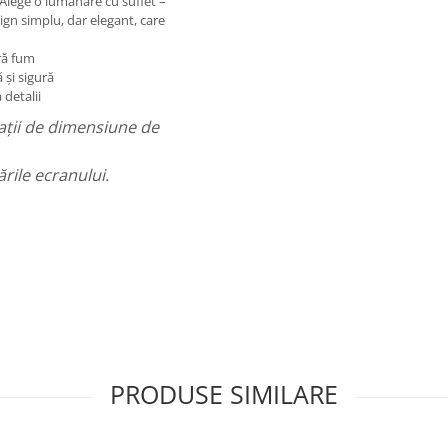
 Alege o lumânare cu suflet –
ign simplu, dar elegant, care
ră fum
 și sigură
 detalii
ații de dimensiune de
rile ecranului.
PRODUSE SIMILARE