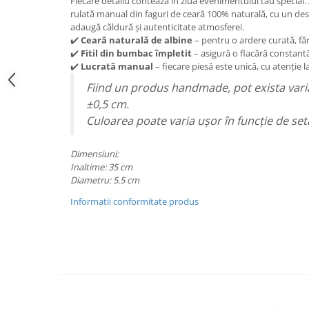
Fiecare detaliu contează în ziua evenimentului tău special.
rulată manual din faguri de ceară 100% naturală, cu un des
adaugă căldură și autenticitate atmosferei.
✔️
Ceară naturală de albine
– pentru o ardere curată, fă
✔️
Fitil din bumbac împletit
– asigură o flacără constantă
✔️
Lucrată manual
– fiecare piesă este unică, cu atenție la
Fiind un produs handmade, pot exista vari
±0,5 cm.
Culoarea poate varia ușor în funcție de setă
Dimensiuni:
Inaltime: 35 cm
Diametru: 5.5 cm
Informatii conformitate produs