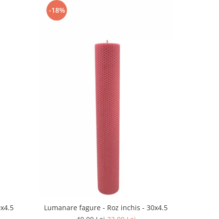
-18%
-18%
0x4.5
Lumanare fagure - Roz inchis - 30x4.5
Lumana