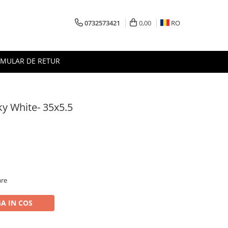
0732573421
0,00
RO
MULAR DE RETUR
ky White- 35x5.5
are
A IN COS