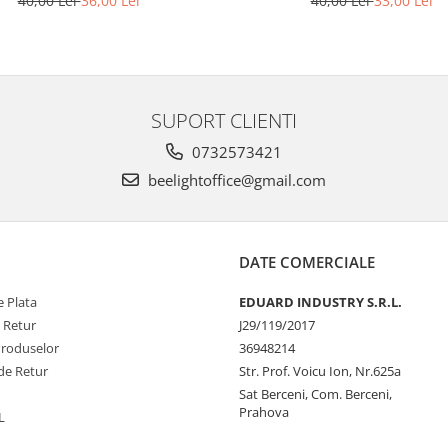
40,00 Lei
36,00 Lei
40,00 Lei
33,00 Lei
SUPORT CLIENTI
0732573421
beelightoffice@gmail.com
DATE COMERCIALE
 Plata
EDUARD INDUSTRY S.R.L.
e Retur
J29/119/2017
Produselor
36948214
de Retur
Str. Prof. Voicu Ion, Nr.625a
Sat Berceni, Com. Berceni,
Prahova
L