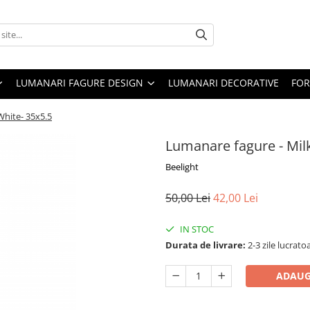
LUMANARI FAGURE DESIGN
LUMANARI DECORATIVE
FOR
White- 35x5.5
Lumanare fagure - Mil
Beelight
50,00 Lei
42,00 Lei
IN STOC
Durata de livrare:
2-3 zile lucrato
ADAUG