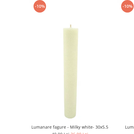
-10%
-10%
Lumanare fagure - Milky white- 30x5.5
Luma