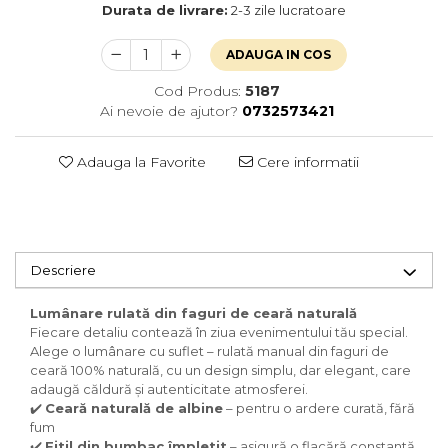
Durata de livrare:
2-3 zile lucratoare
ADAUGA IN COS
Cod Produs:
5187
Ai nevoie de ajutor?
0732573421
Adauga la Favorite
Cere informatii
Descriere
Lumânare rulată din faguri de ceară naturală
Fiecare detaliu contează în ziua evenimentului tău special.
Alege o lumânare cu suflet – rulată manual din faguri de
ceară 100% naturală, cu un design simplu, dar elegant, care
adaugă căldură și autenticitate atmosferei.
✔️
Ceară naturală de albine
– pentru o ardere curată, fără
fum
✔️
Fitil din bumbac împletit
– asigură o flacără constantă