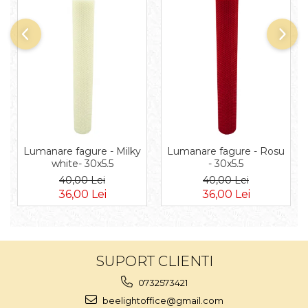
Lumanare fagure - Milky
Lumanare fagure - Rosu
white- 30x5.5
- 30x5.5
40,00 Lei
40,00 Lei
36,00 Lei
36,00 Lei
SUPORT CLIENTI
0732573421
beelightoffice@gmail.com