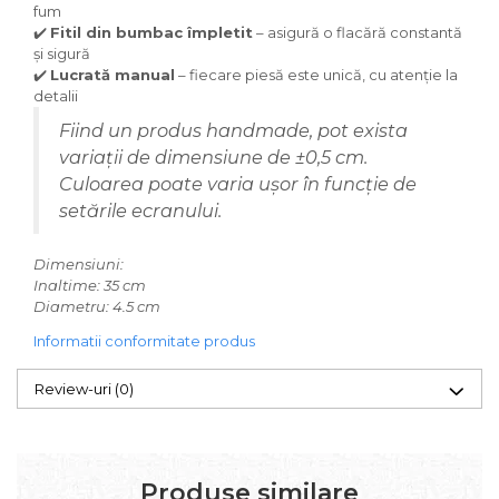
fum
✔️
Fitil din bumbac împletit
– asigură o flacără constantă
și sigură
✔️
Lucrată manual
– fiecare piesă este unică, cu atenție la
detalii
Fiind un produs handmade, pot exista
variații de dimensiune de ±0,5 cm.
Culoarea poate varia ușor în funcție de
setările ecranului.
Dimensiuni:
Inaltime: 35 cm
Diametru: 4.5 cm
Informatii conformitate produs
Review-uri
(0)
Produse similare