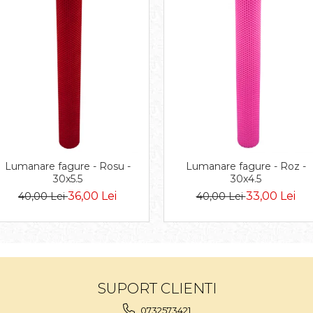
Lumanare fagure - Rosu -
Lumanare fagure - Roz -
30x5.5
30x4.5
36,00 Lei
33,00 Lei
40,00 Lei
40,00 Lei
SUPORT CLIENTI
0732573421