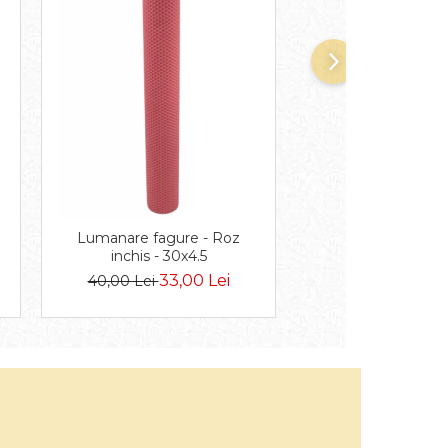
-18%
Lumanare fagure - Roz
Lumanare fagure 
inchis - 30x4.5
30x4.5
33,00 Lei
33,0
40,00 Lei
40,00 Lei