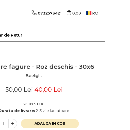
0732573421
0,00
RO
r de Retur
e fagure - Roz deschis - 30x6
Beelight
50,00 Lei
40,00 Lei
IN STOC
Durata de livrare:
2-3 zile lucratoare
ADAUGA IN COS