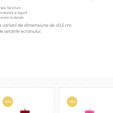
ată, fără fum
onstantă și sigură
enție la detalii
 variații de dimensiune de ±0,5 cm.
e setările ecranului.
-10%
-18%