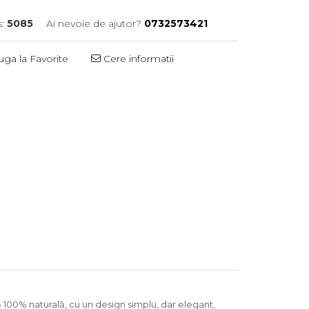
:
5085
Ai nevoie de ajutor?
0732573421
ga la Favorite
Cere informatii
 100% naturală, cu un design simplu, dar elegant,