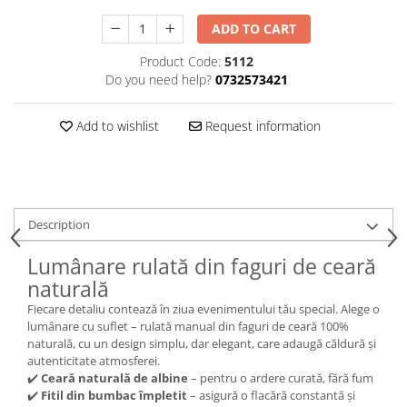
ADD TO CART
Product Code:
5112
Do you need help?
0732573421
Add to wishlist
Request information
Description
Lumânare rulată din faguri de ceară
naturală
Fiecare detaliu contează în ziua evenimentului tău special. Alege o
lumânare cu suflet – rulată manual din faguri de ceară 100%
naturală, cu un design simplu, dar elegant, care adaugă căldură și
autenticitate atmosferei.
✔️
Ceară naturală de albine
– pentru o ardere curată, fără fum
✔️
Fitil din bumbac împletit
– asigură o flacără constantă și