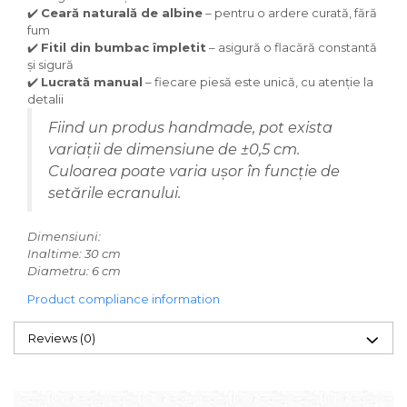
✔️
Ceară naturală de albine
– pentru o ardere curată, fără
fum
✔️
Fitil din bumbac împletit
– asigură o flacără constantă
și sigură
✔️
Lucrată manual
– fiecare piesă este unică, cu atenție la
detalii
Fiind un produs handmade, pot exista
variații de dimensiune de ±0,5 cm.
Culoarea poate varia ușor în funcție de
setările ecranului.
Dimensiuni:
Inaltime: 30 cm
Diametru: 6 cm
Product compliance information
Reviews
(0)