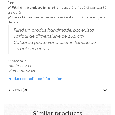
fum
✔️
Fitil din bumbac împletit
– asigură o flacără constantă
și sigură
✔️
Lucrată manual
– fiecare piesă este unică, cu atenție la
detalii
Fiind un produs handmade, pot exista
variații de dimensiune de ±0,5 cm.
Culoarea poate varia ușor în funcție de
setările ecranului.
Dimensiuni:
Inaltime: 35 cm
Diametru: 5.5 cm
Product compliance information
Reviews
(0)
Similar products