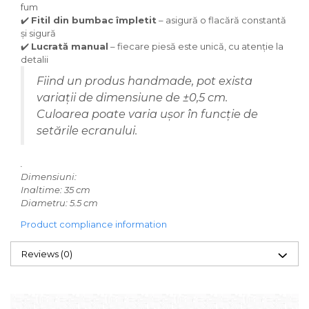
fum
✔️
Fitil din bumbac împletit
– asigură o flacără constantă
și sigură
✔️
Lucrată manual
– fiecare piesă este unică, cu atenție la
detalii
Fiind un produs handmade, pot exista
variații de dimensiune de ±0,5 cm.
Culoarea poate varia ușor în funcție de
setările ecranului.
.
Dimensiuni:
Inaltime: 35 cm
Diametru: 5.5 cm
Product compliance information
Reviews
(0)