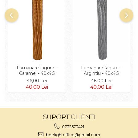
Lumanare fagure -
Lumanare fagure -
Caramel - 40x4.5
Argintiu - 40x4.5
46,00 Lei
46,00 Lei
40,00 Lei
40,00 Lei
SUPORT CLIENTI
0732573421
beelightoffice@gmail.com