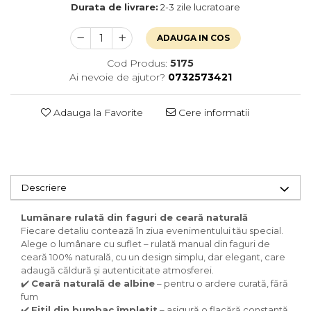
Durata de livrare:
2-3 zile lucratoare
ADAUGA IN COS
Cod Produs:
5175
Ai nevoie de ajutor?
0732573421
Adauga la Favorite
Cere informatii
Descriere
Lumânare rulată din faguri de ceară naturală
Fiecare detaliu contează în ziua evenimentului tău special.
Alege o lumânare cu suflet – rulată manual din faguri de
ceară 100% naturală, cu un design simplu, dar elegant, care
adaugă căldură și autenticitate atmosferei.
✔️
Ceară naturală de albine
– pentru o ardere curată, fără
fum
✔️
Fitil din bumbac împletit
– asigură o flacără constantă