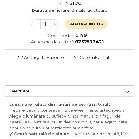
IN STOC
Durata de livrare:
2-3 zile lucratoare
ADAUGA IN COS
Cod Produs:
5179
Ai nevoie de ajutor?
0732573421
Adauga la Favorite
Cere informatii
Descriere
Lumânare rulată din faguri de ceară naturală
Fiecare detaliu contează în ziua evenimentului tău special.
Alege o lumânare cu suflet – rulată manual din faguri de
ceară 100% naturală, cu un design simplu, dar elegant, care
adaugă căldură și autenticitate atmosferei.
✔️
Ceară naturală de albine
– pentru o ardere curată, fără