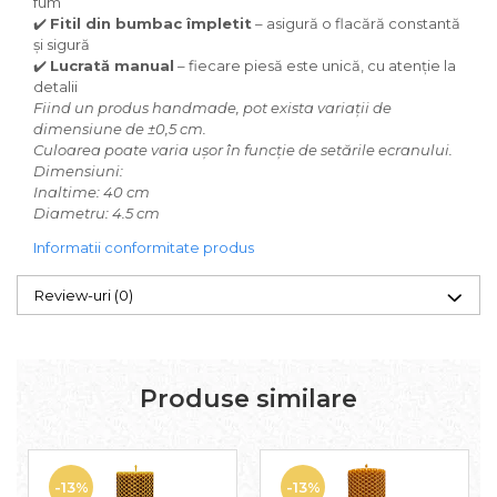
fum
✔️
Fitil din bumbac împletit
– asigură o flacără constantă
și sigură
✔️
Lucrată manual
– fiecare piesă este unică, cu atenție la
detalii
Fiind un produs handmade, pot exista variații de
dimensiune de ±0,5 cm.
Culoarea poate varia ușor în funcție de setările ecranului.
Dimensiuni:
Inaltime: 40 cm
Diametru: 4.5 cm
Informatii conformitate produs
Review-uri
(0)
Produse similare
-13%
-13%