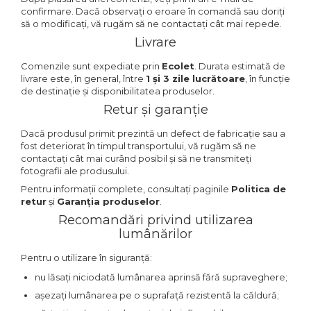
confirmare. Dacă observați o eroare în comandă sau doriți
să o modificați, vă rugăm să ne contactați cât mai repede.
Livrare
Comenzile sunt expediate prin
Ecolet
. Durata estimată de
livrare este, în general, între
1 și 3 zile lucrătoare
, în funcție
de destinație și disponibilitatea produselor.
Retur și garanție
Dacă produsul primit prezintă un defect de fabricație sau a
fost deteriorat în timpul transportului, vă rugăm să ne
contactați cât mai curând posibil și să ne transmiteți
fotografii ale produsului.
Pentru informații complete, consultați paginile
Politica de
retur
și
Garanția produselor
.
Recomandări privind utilizarea
lumânărilor
Pentru o utilizare în siguranță:
nu lăsați niciodată lumânarea aprinsă fără supraveghere;
așezați lumânarea pe o suprafață rezistentă la căldură;