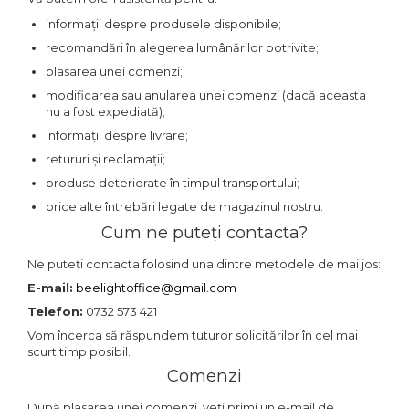
informații despre produsele disponibile;
recomandări în alegerea lumânărilor potrivite;
plasarea unei comenzi;
modificarea sau anularea unei comenzi (dacă aceasta
nu a fost expediată);
informații despre livrare;
retururi și reclamații;
produse deteriorate în timpul transportului;
orice alte întrebări legate de magazinul nostru.
Cum ne puteți contacta?
Ne puteți contacta folosind una dintre metodele de mai jos:
E-mail:
beelightoffice@gmail.com
Telefon:
0732 573 421
Vom încerca să răspundem tuturor solicitărilor în cel mai
scurt timp posibil.
Comenzi
După plasarea unei comenzi, veți primi un e-mail de