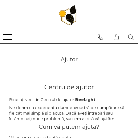
Lumanari din fagure
Lumanari turnate
Lumanari fagure design
Lumanari din fagure 40x6
Lumanari drepte
Lumanari din fagure 10x4.5
Lumanari din fagure 40x5.5
Lumanari canelate
Lumanari din fagure 13x4.5
Lumanari din fagure 40x4.5
Lumanari bubble
Lumanari din fagure pentru
sfesnic
Ajutor
Lumanari din fagure 35x6
Lumanari din fagure 35x5.5
Lumanari din fagure 35x4.5
Centru de ajutor
Lumanari din fagure 30x6
Bine ați venit în Centrul de ajutor
BeeLight
!
Lumanari din fagure 30x5.5
Ne dorim ca experiența dumneavoastră de cumpărare să
Lumanari din fagure 30x4.5
fie cât mai simplă și plăcută. Dacă aveți întrebări sau
întâmpinați orice problemă, suntem aici să vă ajutăm.
Cum vă putem ajuta?
Vă putem oferi asistență pentru: