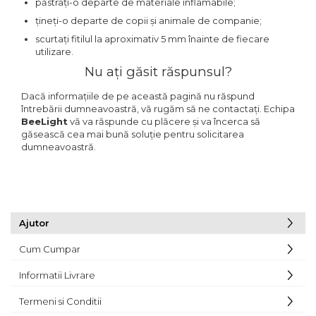
păstrați-o departe de materiale inflamabile;
țineți-o departe de copii și animale de companie;
scurtați fitilul la aproximativ 5 mm înainte de fiecare
utilizare.
Nu ați găsit răspunsul?
Dacă informațiile de pe această pagină nu răspund
întrebării dumneavoastră, vă rugăm să ne contactați. Echipa
BeeLight
vă va răspunde cu plăcere și va încerca să
găsească cea mai bună soluție pentru solicitarea
dumneavoastră.
Ajutor
Cum Cumpar
Informatii Livrare
Termeni si Conditii